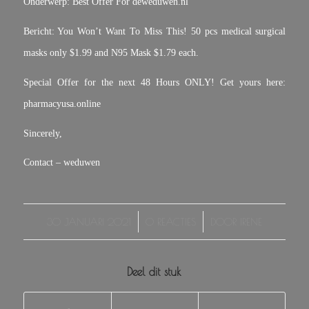
Onderwerp: Best Offer For deweduwen.nl
Bericht: You Won’t Want To Miss This! 50 pcs medical surgical
masks only $1.99 and N95 Mask $1.79 each.
Special Offer for the next 48 Hours ONLY! Get yours here:
pharmacyusa.online
Sincerely,
Contact – weduwen
/
/
30 JANUARI 2021
0 REACTIES
DOOR
IRENE
Deel dit stuk