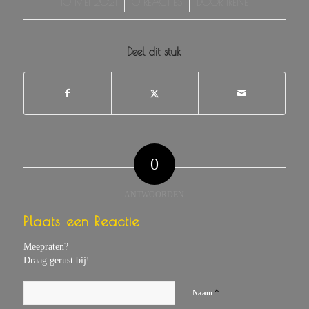
/
/
10 MEI 2021
0 REACTIES
DOOR
IRENE
Deel dit stuk
0
ANTWOORDEN
Plaats een Reactie
Meepraten?
Draag gerust bij!
*
Naam