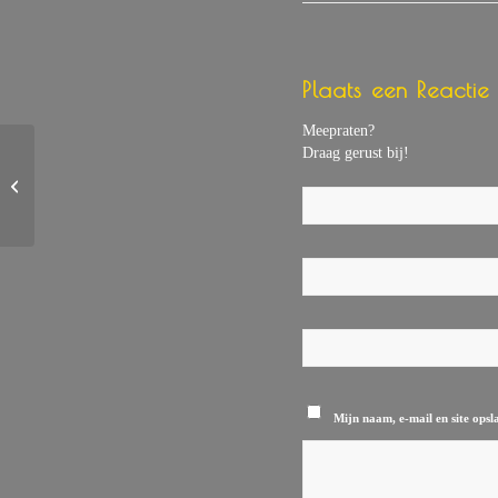
Plaats een Reactie
Meepraten?
Draag gerust bij!
Nieuw Bericht (Verstuurd via
contactformulier op weduwen)
Mijn naam, e-mail en site opsl