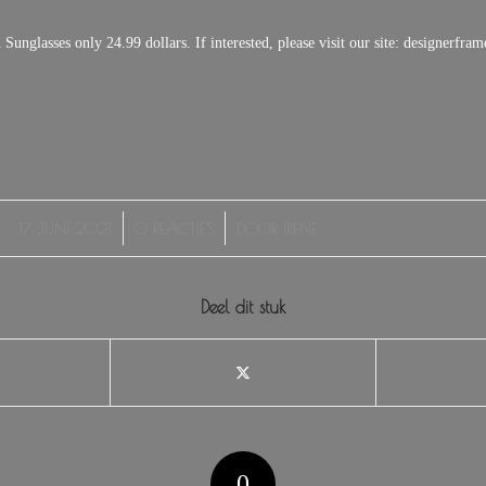
Sunglasses only 24.99 dollars. If interested, please visit our site: designerfram
/
/
17 JUNI 2021
0 REACTIES
DOOR
IRENE
Deel dit stuk
0