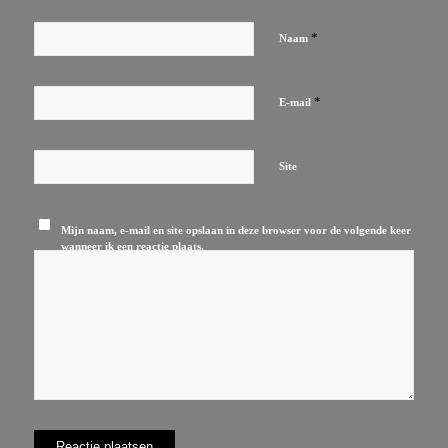
*
Naam
*
E-mail
Site
Mijn naam, e-mail en site opslaan in deze browser voor de volgende keer
wanneer ik een reactie plaats.