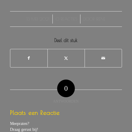
/
/
13 MEI 2021
0 REACTIES
DOOR
IRENE
Deel dit stuk
0
ANTWOORDEN
Plaats een Reactie
Meepraten?
Draag gerust bij!